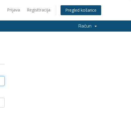
Prijava
Registtracija
Pregled košarice
Račun