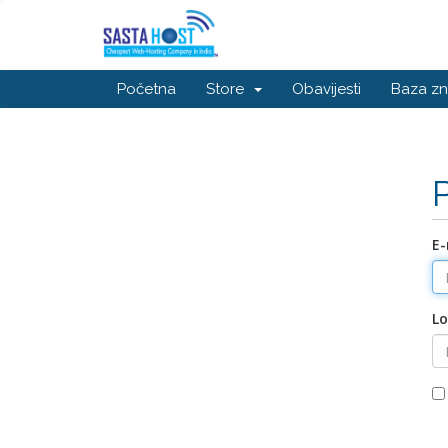
Početna
Store
Obavijesti
Baza zn
E-
Lo