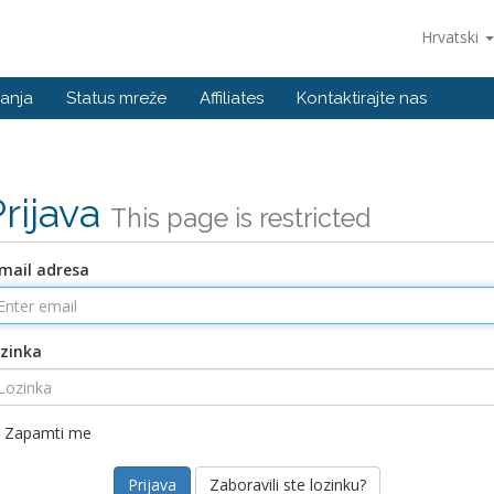
Hrvatski
anja
Status mreže
Affiliates
Kontaktirajte nas
Prijava
This page is restricted
mail adresa
zinka
Zapamti me
Zaboravili ste lozinku?