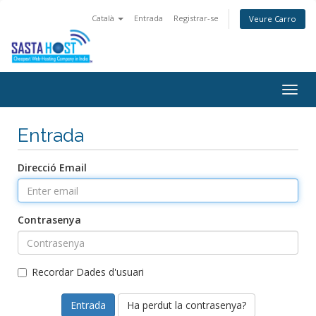
Català
Entrada
Registrar-se
Veure Carro
Togg
navig
Entrada
Direcció Email
Contrasenya
Recordar Dades d'usuari
Ha perdut la contrasenya?