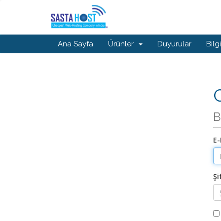
Ana Sayfa
Ürünler
Duyurular
Bilg
G
B
E-
Şi