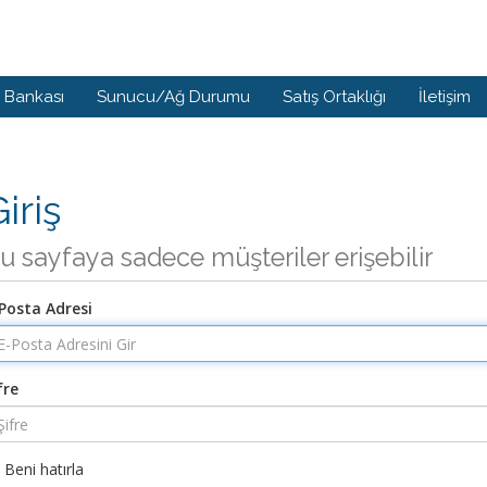
i Bankası
Sunucu/Ağ Durumu
Satış Ortaklığı
İletişim
iriş
u sayfaya sadece müşteriler erişebilir
Posta Adresi
fre
Beni hatırla