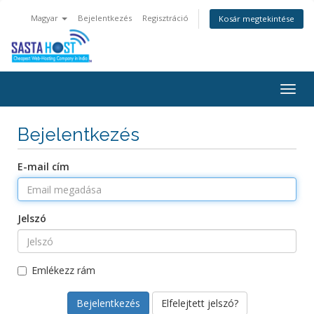
Magyar
Bejelentkezés
Regisztráció
Kosár megtekintése
Togg
navig
Bejelentkezés
E-mail cím
Jelszó
Emlékezz rám
Elfelejtett jelszó?