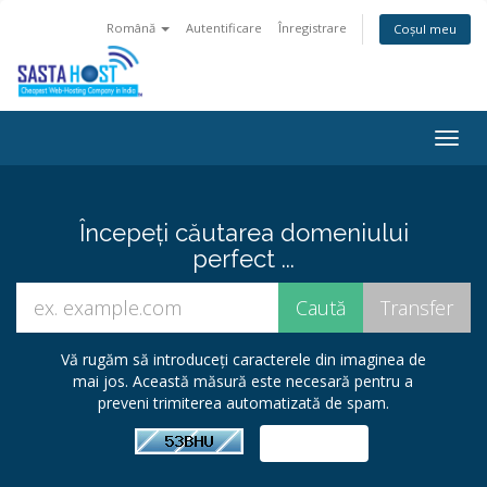
Română
Autentificare
Înregistrare
Coșul meu
Togg
navig
Începeți căutarea domeniului
perfect ...
Vă rugăm să introduceți caracterele din imaginea de
mai jos. Această măsură este necesară pentru a
preveni trimiterea automatizată de spam.