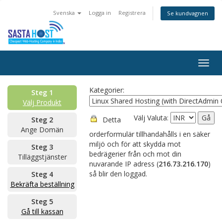
Svenska
Logga in
Registrera
Se kundvagnen
Togg
navig
Kategorier:
Steg 1
Välj Produkt
Välj Valuta:
Steg 2
Detta
Ange Domän
orderformulär tillhandahålls i en säker
miljö och för att skydda mot
Steg 3
bedrägerier från och mot din
Tilläggstjänster
nuvarande IP adress (
216.73.216.170
)
så blir den loggad.
Steg 4
Bekräfta beställning
Steg 5
Gå till kassan