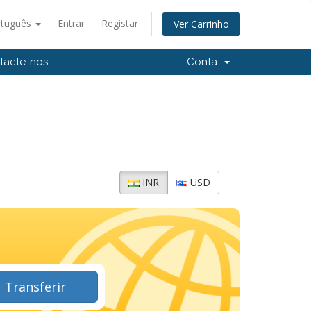
rtuguês
Entrar
Registar
Ver Carrinho
tacte-nos
Conta
INR
USD
Transferir