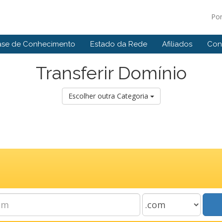
Po
ase de Conhecimento
Estado da Rede
Afiliados
Con
Transferir Domínio
Escolher outra Categoria