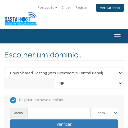
Português
Entrar
Registar
Ver Carrinho
Togg
navig
Escolher um domínio...
Registar um novo domínio
www.
Verificar