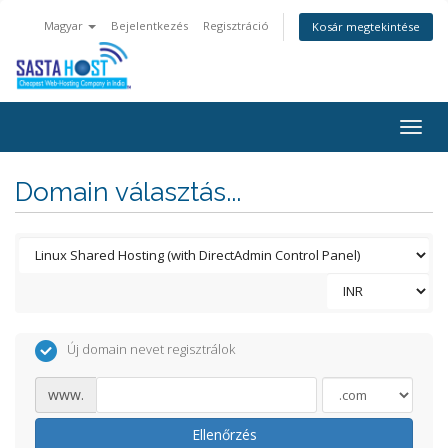
Magyar
Bejelentkezés
Regisztráció
Kosár megtekintése
Togg
navig
Domain választás...
Új domain nevet regisztrálok
www.
Ellenőrzés