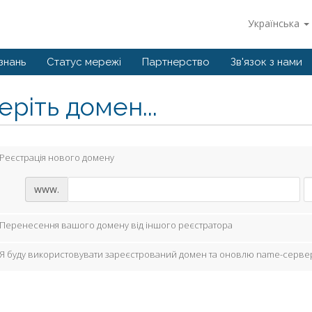
Українська
знань
Статус мережі
Партнерство
Зв'язок з нами
ріть домен...
Реєстрація нового домену
www.
Перенесення вашого домену від іншого реєстратора
Я буду використовувати зареєстрований домен та оновлю name-серве