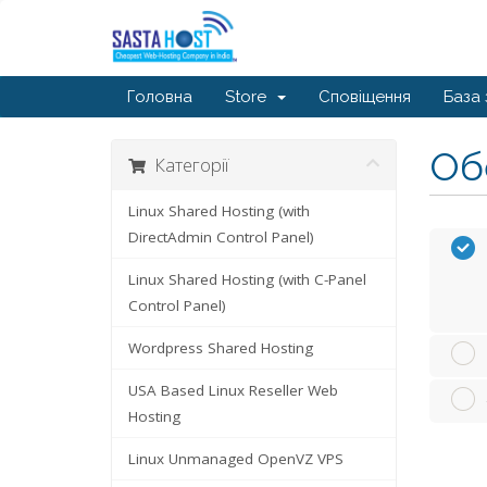
Головна
Store
Сповіщення
База 
Обе
Категорії
Linux Shared Hosting (with
DirectAdmin Control Panel)
Linux Shared Hosting (with C-Panel
Control Panel)
Wordpress Shared Hosting
USA Based Linux Reseller Web
Hosting
Linux Unmanaged OpenVZ VPS